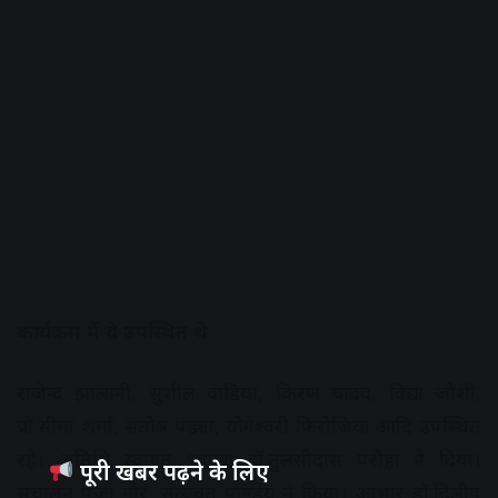
कार्यक्रम में ये उपस्थित थे
राजेन्द्र झालानी, सुशील वाडिया, किरण यादव, विद्या जोशी,
प्रो.सीमा शर्मा, संतोष पंड्या, योगेश्वरी फिरोजिया आदि उपस्थित
रहे। अतिथि स्वागत भाषण डॉ.तुलसीदास परौहा ने दिया।
पूरी खबर पढ़ने के लिए
संचालन पूजा गौर, सत्यव्रत पाण्डेय ने किया। आभार डॉ.दिलीप