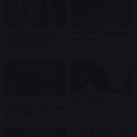
Raja Raghuvanshi murder
उज्जैन के हाथी ने इंदौर में युवक को
case : सोनम रघुवंशी ने कोर्ट में
पैर से रौंदा, मौत
किया सरेंडर, फिर पहुंची जेल
2 weeks ago
1 week ago
लॉ स्टूडेंट के यूपी के सिरफिरे ने
जंतर-मंतर की तर्ज पर डटे छात्रों पर
अश्लील वीडियो किए वायरल
पुलिस का शिकंजा… खाना देने वालों
2 weeks ago
को थानों में बैठाया
2 weeks ago