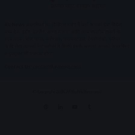
AV News
अक्षरविश्व का डिजिटल वर्जन हैं यहाँ आपको देश-विदेश,
मध्य प्रदेश, इंदौर, उज्जैन, आगर मालवा आदि अन्य स्थानीय ख़बरों के
साथ-साथ , खेल जगत, मनोरंजन, लाइफस्टाइल, टेक्नोलॉजी, करियर
आदि लेख आपको नए कलेवर में मिलेंगे इसके अलावा आपको अक्षरविश्व
e-paper भी उपलब्ध होगा।
Contact Us:
contact@avnews.com
© Copyright 2026, All Rights Reserved.
Pinterest
LinkedIn
YouTube
Tumblr