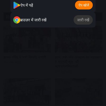
ऐप में पढ़ें
ऐप खोलें
Related Articles
ब्राउज़र में जारी रखें
जारी रखें
झुमरू मंदिर में मनी किशोर जयंती
ज्ञान, तर्क और अध्यात्म का महासागर
है भगवती सूत्र- श्री
1 day ago
ऋषभरत्नविजयजी
1 day ago