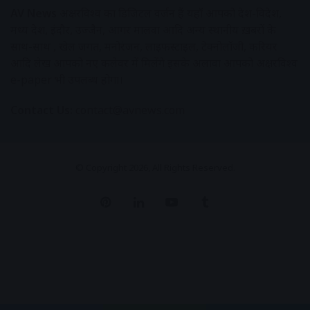
AV News
अक्षरविश्व का डिजिटल वर्जन हैं यहाँ आपको देश-विदेश,
मध्य प्रदेश, इंदौर, उज्जैन, आगर मालवा आदि अन्य स्थानीय ख़बरों के
साथ-साथ , खेल जगत, मनोरंजन, लाइफस्टाइल, टेक्नोलॉजी, करियर
आदि लेख आपको नए कलेवर में मिलेंगे इसके अलावा आपको अक्षरविश्व
e-paper भी उपलब्ध होगा।
Contact Us:
contact@avnews.com
© Copyright 2026, All Rights Reserved.
Pinterest
LinkedIn
YouTube
Tumblr