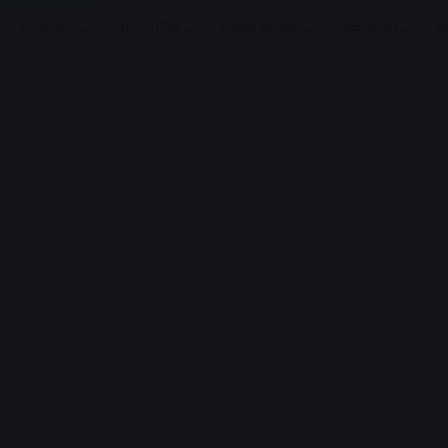
मनोरंजन
धर्मं/ज्योतिष
लाइफ स्टाइल
टेक्नोलॉजी
क
Advertisement