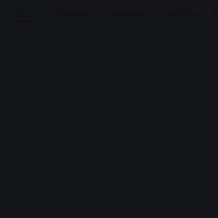
मनोरंजन
धर्मं/ज्योतिष
लाइफ स्टाइल
टेक्नोलॉजी
क
Advertisement