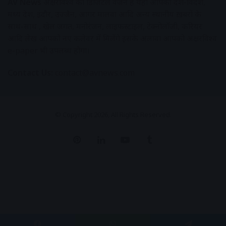
AV News
अक्षरविश्व का डिजिटल वर्जन हैं यहाँ आपको देश-विदेश,
मध्य प्रदेश, इंदौर, उज्जैन, आगर मालवा आदि अन्य स्थानीय ख़बरों के
साथ-साथ , खेल जगत, मनोरंजन, लाइफस्टाइल, टेक्नोलॉजी, करियर
आदि लेख आपको नए कलेवर में मिलेंगे इसके अलावा आपको अक्षरविश्व
e-paper भी उपलब्ध होगा।
Contact Us:
contact@avnews.com
© Copyright 2026, All Rights Reserved.
Pinterest
LinkedIn
YouTube
Tumblr