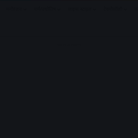
मनोरंजन
धर्मं/ज्योतिष
लाइफ स्टाइल
टेक्नोलॉजी
क
Advertisement