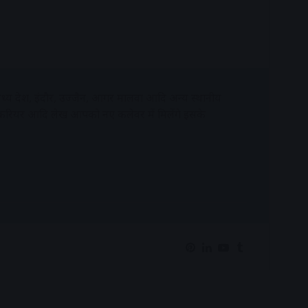
्य प्रदेश, इंदौर, उज्जैन, आगर मालवा आदि अन्य स्थानीय
 करियर आदि लेख आपको नए कलेवर में मिलेंगे इसके
Pinterest
LinkedIn
YouTube
Tumblr