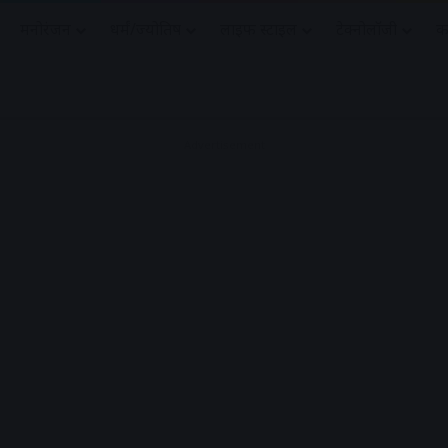
मनोरंजन
धर्मं/ज्योतिष
लाइफ स्टाइल
टेक्नोलॉजी
क
Advertisement