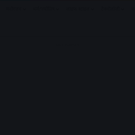
मनोरंजन
धर्मं/ज्योतिष
लाइफ स्टाइल
टेक्नोलॉजी
क
Advertisement