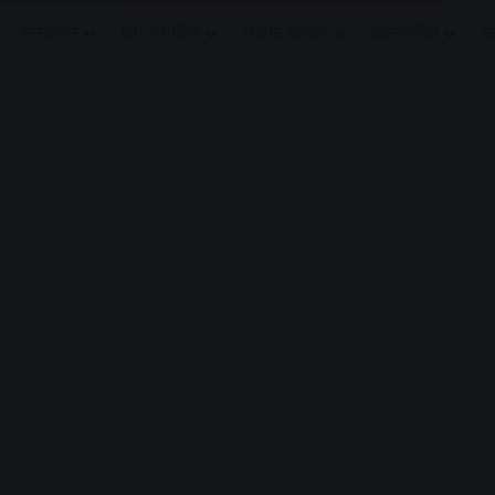
मनोरंजन
धर्मं/ज्योतिष
लाइफ स्टाइल
टेक्नोलॉजी
क
Advertisement