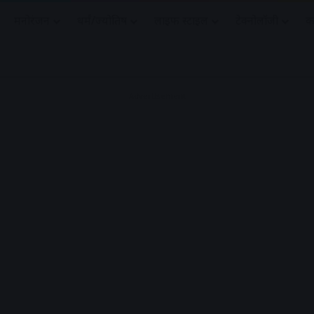
मनोरंजन
धर्मं/ज्योतिष
लाइफ स्टाइल
टेक्नोलॉजी
क
Advertisement