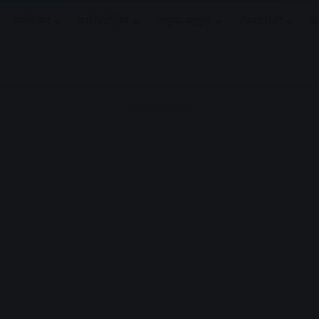
मनोरंजन
धर्मं/ज्योतिष
लाइफ स्टाइल
टेक्नोलॉजी
क
Advertisement