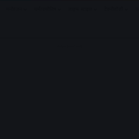
मनोरंजन
धर्मं/ज्योतिष
लाइफ स्टाइल
टेक्नोलॉजी
क
Advertisement