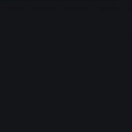
मनोरंजन
धर्मं/ज्योतिष
लाइफ स्टाइल
टेक्नोलॉजी
क
Advertisement