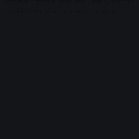
अंकुर जोशी ने गुजरात से उज्जैन आकर 7 लाख 62 हजार रुपए
नगद ले लिए। सोना देने का बहाना बनाकर चंपत हो गया।