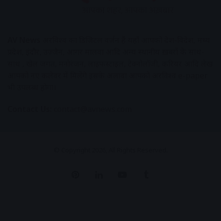
AV News
अक्षरविश्व का डिजिटल वर्जन हैं यहाँ आपको देश-विदेश, मध्य
प्रदेश, इंदौर, उज्जैन, आगर मालवा आदि अन्य स्थानीय ख़बरों के साथ-
साथ , खेल जगत, मनोरंजन, लाइफस्टाइल, टेक्नोलॉजी, करियर आदि लेख
आपको नए कलेवर में मिलेंगे इसके अलावा आपको अक्षरविश्व e-paper
भी उपलब्ध होगा।
Contact Us:
contact@avnews.com
© Copyright 2026, All Rights Reserved.
Pinterest
LinkedIn
YouTube
Tumblr