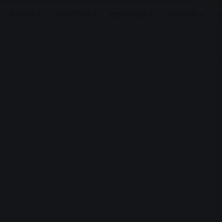
मनोरंजन
धर्मं/ज्योतिष
लाइफ स्टाइल
टेक्नोलॉजी
क
Advertisement