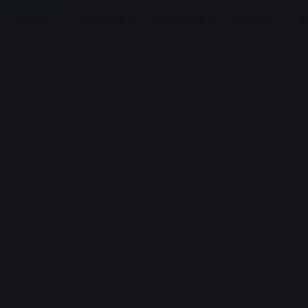
मनोरंजन
धर्मं/ज्योतिष
लाइफ स्टाइल
टेक्नोलॉजी
क
Advertisement