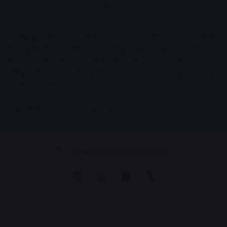
AV News
अक्षरविश्व का डिजिटल वर्जन हैं यहाँ आपको देश-विदेश, मध्य
प्रदेश, इंदौर, उज्जैन, आगर मालवा आदि अन्य स्थानीय ख़बरों के साथ-
साथ , खेल जगत, मनोरंजन, लाइफस्टाइल, टेक्नोलॉजी, करियर आदि लेख
आपको नए कलेवर में मिलेंगे इसके अलावा आपको अक्षरविश्व e-paper
भी उपलब्ध होगा।
Contact Us:
contact@avnews.com
© Copyright 2026, All Rights Reserved.
Pinterest
LinkedIn
YouTube
Tumblr