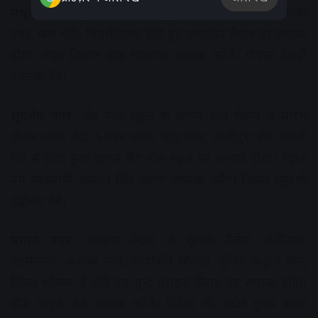
मधुकर नगर-
गुमानदेव मैदान से शुरू होकर जाट धर्मशाला, गांधी
नगर, फल मंडी, पिपलीनाका होते हुए गुमानदेव मैदान पर समाप्त
होगा। महंत विशाल दास महाराज अध्यक्षता करेंगे। गोपाल देराड़ी
वक्तव्य देंगे।
सुदर्शन नगर-
सेंट पॉल स्कूल के सामने वाले मैदान से प्रारंभ
होकर आगर रोड, 5 नंबर नाका, बापू नगर, कानीपुरा रोड, मक्सी
रोड से होता हुआ वापस सेंट पॉल स्कूल पर समाप्त होगा। पेट्रोल
पंप व्यवसायी अवतार सिंह अरोरा अध्यक्षता करेंगे। विक्रम रघुवंशी
उद्बोधन देंगे।
माधव नगर-
दशहरा मैदान से सुराना पैलेस, सेठीनगर,
लक्ष्मीनगर, अशोक नगर, सांदीपनि चौराहा, पुलिस कंट्रोल रूम,
लिनन शोरूम से होते हुए पुन: दशहरा मैदान पर समाप्त होगा।
सीए अकृत जैन अध्यक्षता करेंगे। गिरीश जी, इंदौर मुख्य वक्ता