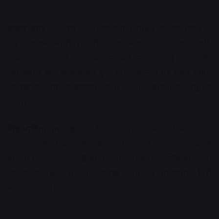
केशव नगर –
देवास गेट स्थित पुराना माधव कॉलेज मैदान से
प्रारंभ होकर मालीपुरा, दौलतगंज, महाकाल चौराहा, गुदरी,
गोपाल मंदिर, छत्री चौक, बड़ा सराफा, सतीगेट, नई सडक़ और
आर्यसमाज मार्ग से होते हुए पुन: माधव कॉलेज पर संपन्न होगा।
अध्यक्षता पं. अमर डब्बावाला, करेंगे, अशोक सोहनी का उद्बोधन
रहेगा।
विक्रमादित्य नगर-
क्षीरसागर मैदान से शुरू होकर घाटी, नई सडक़,
तेलीवाड़ा, गीता कॉलोनी, बियाबानी चौराहा और मेट्रो टॉकीज
मार्ग से निकलकर पुन: क्षीरसागर मैदान पहुंचेगा। आदिवासी मांझी
समाज अध्यक्ष राकेश वर्मा अध्यक्षता करेंगे एवं शम्भूप्रसाद गिरी
संबोधित करेंगे।
Advertisement