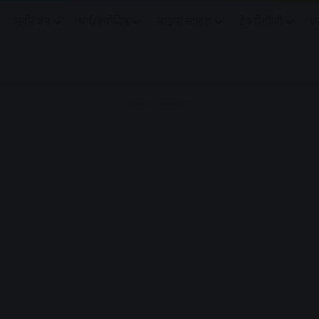
मनोरंजन
धर्मं/ज्योतिष
लाइफ स्टाइल
टेक्नोलॉजी
क
Advertisement