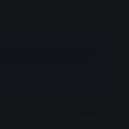
्य प्रदेश, इंदौर, उज्जैन, आगर मालवा आदि अन्य स्थानीय
 करियर आदि लेख आपको नए कलेवर में मिलेंगे इसके
Pinterest
LinkedIn
YouTube
Tumblr