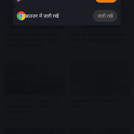
ब्राउज़र में जारी रखें
जारी रखें
बदनावर-उज्जैन फोरलेन पर भीषण
पार्किंग की लावारिस बाइक से मिला
हादसा:महाकाल दर्शन कर गुजरात
महाराष्ट्र के स्कूल संचालक का पता
लौट रहे 6 युवकों की मौत,
2 hours ago
43 minutes ago
बस का किराया बढ़ा, सर्कल ट्रेन की
महाकालेश्वर मंदिर में भक्तों का
मांग उठी सांसद ने भेजा पत्र, डेमू के
जनसैलाब
फेरे बढ़ाने की मांग
2 hours ago
2 hours ago