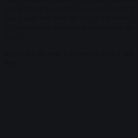
निर्माता एवं विक्रेता संघ के सचिव प्रकाश आच्छा ने बताया कि
पुष्य नक्षत्र में ग्राहकी कमजोर रही थी। इस बार तांबे के बर्तनों में
उठाव है। इसकी वजह स्वास्थ्य और मीडिया से आई जागरुकता
है। दूसरे नंबर पर स्टील के फेंसी बर्तन है। इनकी खरीदी भी खूब
हो रही है।
जीएसटी छूट और ऑफर से ऑटोमोबाइल बाजार में लौटी
रौनक
Advertisement