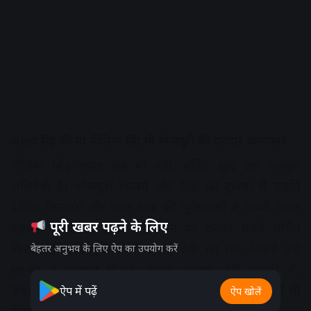
अक्षरा सिंह की मां नीलिमा सिंह भी भोजपुरी की दमदार कलाकार
नीलिमा सिंह महज एक मां नहीं, बल्कि खुद एक मजबूत
अभिनेत्री हैं। भोजपुरी फिल्मों और टीवी की दुनिया में उन्होंने
नेगेटिव किरदारों और सख्त सास की भूमिकाओं से अपनी अलग
पूरी खबर पढ़ने के लिए
पहचान बनाई है। हिंदी टेलीविजन पर उनका सबसे चर्चित
किरदार ‘निमकी मुखिया’ में ‘अनारो देवी’ का रहा, जिसने उन्हें
बेहतर अनुभव के लिए ऐप का उपयोग करें
घर-घर में पहचान दिलाई। इसके अलावा ‘तेरी लाडली मैं’,
‘बेगूसराय’ और ‘ध्रुव तारा’ जैसे कई लोकप्रिय हिंदी सीरियलों में भी
ऐप में पढ़ें
ऐप खोलें
उनका अभिनय दर्शकों ने खूब सराहा।