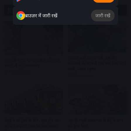
Related Articles
ब्राउज़र में जारी रखें
जारी रखें
आवक बढ़ी ग्राहकी वही, इसलिए
गणपति बप्पा की आकर्षक प्रतिमाएं
सब्जियों के भाव में एक बार फिर आई
बनाने में जुटे कलाकार
कमी, प्याज महंगा
18 hours ago
18 hours ago
रेलवे ने दो ट्रेनों के फेरे- एक ट्रेन का
आरडी गार्डी अस्पताल में बेटे ने बाप
स्टॉपेज बढ़ाया, एक का रूट बदला
को छुरा मारा