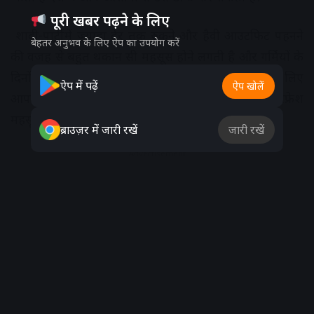
पूरी खबर पढ़ने के लिए
शादी-पार्टी में ज्यादा देर तक रुकने और हैवी आउटफिट पहनने
बेहतर अनुभव के लिए ऐप का उपयोग करें
की वजह से बहुत थकान सी महसूस होने लगती है और गर्मियों के
दिनों में तो हालत खराब हो जाती है, इसलिए फ्रेशनेस के लिए
ऐप में पढ़ें
ऐप खोलें
आप परफ्यूम लगा सकती हैं जिससे आपको फिर से रिफ्रेश
महसूस होगा। इसलिए पॉकेट परफ्यूम को कैरी करना न भूलें।
ब्राउज़र में जारी रखें
जारी रखें
Advertisement