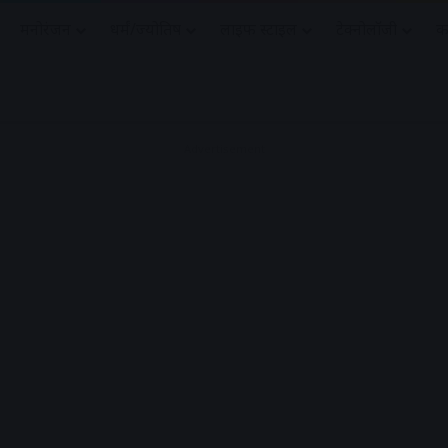
मनोरंजन
धर्मं/ज्योतिष
लाइफ स्टाइल
टेक्नोलॉजी
क
Advertisement