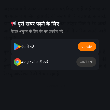
अहमदाबाद में ज्यादातर अंडरपास बंद किए गए हैं. कई जगह पर
अहमदाबाद पब्लिक ट्रांसपोर्ट की बसे फंसी है. वलसाड, नवसारी,
पूरी खबर पढ़ने के लिए
डांग, तापी, सूरत, भरूच, नर्मदा, छोटा उदेपुर जिले में रेड अलर्ट
जारी किया हुआ है वहीं, 9 अन्य जिलों में ऑरेंज अलर्ट जारी
बेहतर अनुभव के लिए ऐप का उपयोग करें
किया है.
ऐप में पढ़ें
ऐप खोलें
गुजरात के वलसाड का सबसे बुरा हाल है देखने को मिल रहा है.
दुकानों, खेतों, आम के बागों और छोटे-बड़े कारोबारियों को काफी
ब्राउज़र में जारी रखें
जारी रखें
मुश्किलों का सामना करना पड़ रहा है. NDRF की टीम जिले में
रेस्क्यू ऑपरेशन तेजी से चल रहा है.
Advertisement