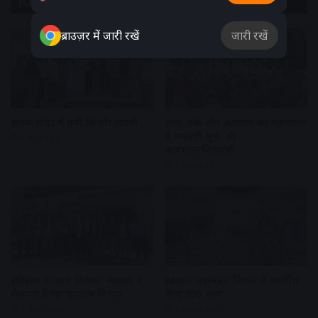
Related Articles
ब्राउज़र में जारी रखें
जारी रखें
झुमरू मंदिर में मनी किशोर जयंती
ज्ञान, तर्क और अध्यात्म का महासागर
है भगवती सूत्र- श्री
1 day ago
ऋषभरत्नविजयजी
1 day ago
इतिहास के साथ विरासत संरक्षण व
इंद्रध्वज महामंडल विधान में समर्पित
रोजगार दे रहा पुरातत्व विभाग
किए 390 अघ्र्य
3 days ago
1 week ago