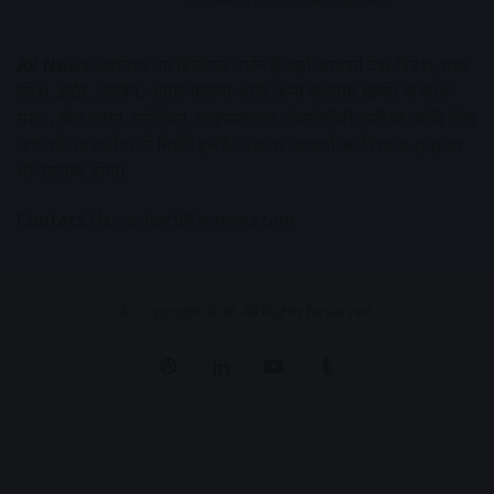
AV News
अक्षरविश्व का डिजिटल वर्जन हैं यहाँ आपको देश-विदेश, मध्य
प्रदेश, इंदौर, उज्जैन, आगर मालवा आदि अन्य स्थानीय ख़बरों के साथ-
साथ , खेल जगत, मनोरंजन, लाइफस्टाइल, टेक्नोलॉजी, करियर आदि लेख
आपको नए कलेवर में मिलेंगे इसके अलावा आपको अक्षरविश्व e-paper
भी उपलब्ध होगा।
Contact Us:
contact@avnews.com
© Copyright 2026, All Rights Reserved.
Pinterest
LinkedIn
YouTube
Tumblr