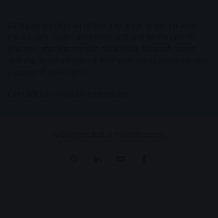
AV News
अक्षरविश्व का डिजिटल वर्जन हैं यहाँ आपको देश-विदेश,
मध्य प्रदेश, इंदौर, उज्जैन, आगर मालवा आदि अन्य स्थानीय ख़बरों के
साथ-साथ , खेल जगत, मनोरंजन, लाइफस्टाइल, टेक्नोलॉजी, करियर
आदि लेख आपको नए कलेवर में मिलेंगे इसके अलावा आपको अक्षरविश्व
e-paper भी उपलब्ध होगा।
Contact Us:
contact@avnews.com
© Copyright 2026, All Rights Reserved.
Pinterest
LinkedIn
YouTube
Tumblr