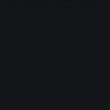
मनोरंजन
धर्मं/ज्योतिष
लाइफ स्टाइल
टेक्नोलॉजी
क
Advertisement