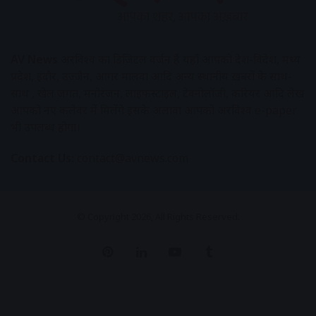
AV News
अक्षरविश्व का डिजिटल वर्जन हैं यहाँ आपको देश-विदेश, मध्य
प्रदेश, इंदौर, उज्जैन, आगर मालवा आदि अन्य स्थानीय ख़बरों के साथ-
साथ , खेल जगत, मनोरंजन, लाइफस्टाइल, टेक्नोलॉजी, करियर आदि लेख
आपको नए कलेवर में मिलेंगे इसके अलावा आपको अक्षरविश्व e-paper
भी उपलब्ध होगा।
Contact Us:
contact@avnews.com
© Copyright 2026, All Rights Reserved.
Pinterest
LinkedIn
YouTube
Tumblr