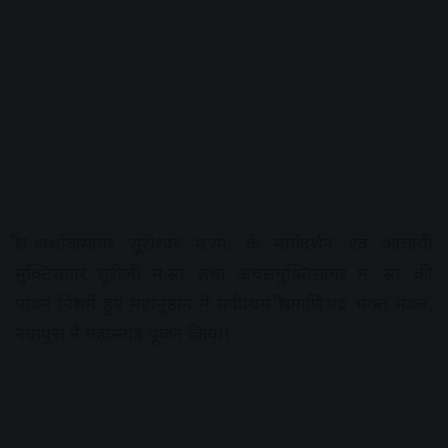
श्री अशोकसागर सूरीश्वर म.सा. के मार्गदर्शन एवं आचार्यश्री
मुक्तिसागर सूरीजी म.सा. तथा अचलमुक्तिसागर म. सा. की
पावन निश्रा में हुए महानुष्ठान में सर्वप्रथम श्री माणिभद्र भक्त मंडल,
नयापुरा ने महास्नात्र पूजन किया।