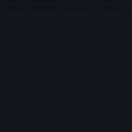
मनोरंजन
धर्मं/ज्योतिष
लाइफ स्टाइल
टेक्नोलॉजी
क
Advertisement