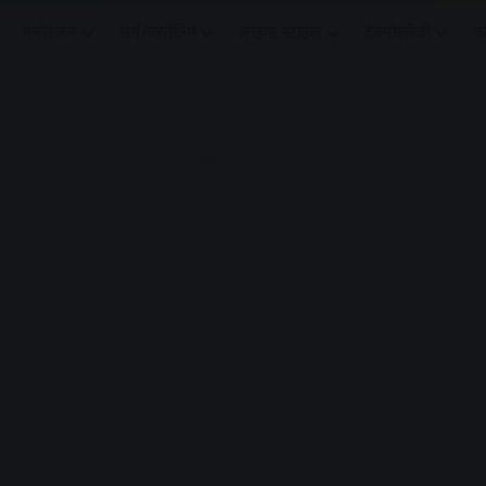
मनोरंजन
धर्मं/ज्योतिष
लाइफ स्टाइल
टेक्नोलॉजी
क
Advertisement