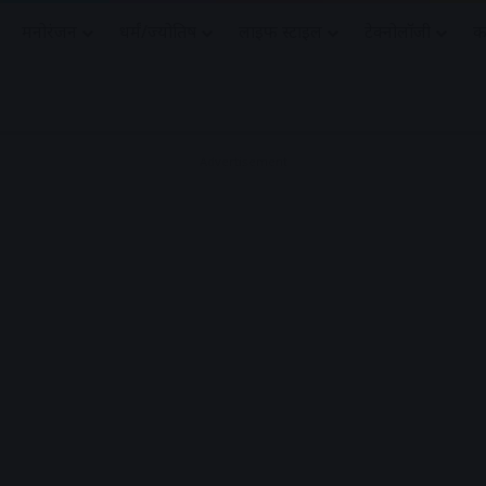
मनोरंजन
धर्मं/ज्योतिष
लाइफ स्टाइल
टेक्नोलॉजी
क
Advertisement