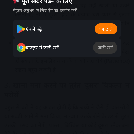
पूरी खबर पढ़ने के लिए
लिए थोड़ा समय देती हूं। अगर वह नहीं खाती या नखरे
बेहतर अनुभव के लिए ऐप का उपयोग करें
करती है, तो मैं गुस्सा होने के बजाय बस प्यार से इतना
कहती हूं—
‘लगता है अभी तुम्हें भूख नहीं है’
और शांत
ऐप में पढ़ें
ऐप खोलें
रहकर प्लेट हटा देती हूं।”
दबाव का नुकसान:
याद रखें, जबरदस्ती ठूस-ठूस कर
ब्राउज़र में जारी रखें
जारी रखें
खिलाने से बच्चे के मन में खाने के प्रति नफरत या डर पैदा
हो सकता है, इसलिए माता-पिता को यहां धैर्य (Patience)
रखना बहुत जरूरी है।
3. खाना मना करने पर तुरंत ‘दूसरा विकल्प’ न
परोसें
बहुत से घरों में यह आदत होती है कि बच्चे ने जैसे ही दाल-रोटी
या सब्जी खाने से मना किया, मां-बाप उसके रोने के डर से तुरंत
उसकी पसंद का मैगी, पास्ता, बिस्किट या कोई दूसरा स्नैक बना