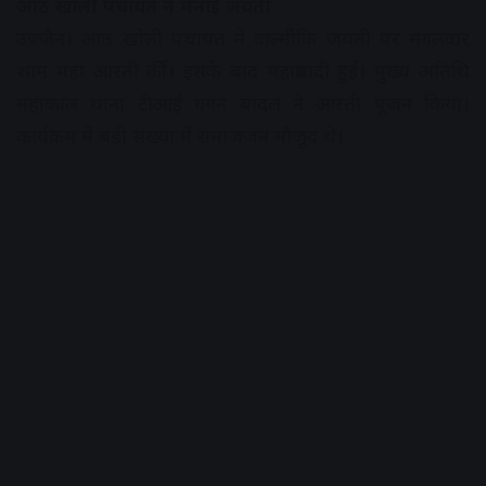
आठ खोली पंचायत ने मनाई जयंती
उज्जैन। आठ खोली पंचायत ने वाल्मीकि जयंती पर मंगलवार
शाम महा आरती र्की। इसके बाद महाप्रसादी हुई। मुख्य अतिथि
महाकाल थाना टीआई गगन बादल ने आरती पूजन किया।
कार्यक्रम में बड़ी संख्या में समाजजन मौजूद थे।