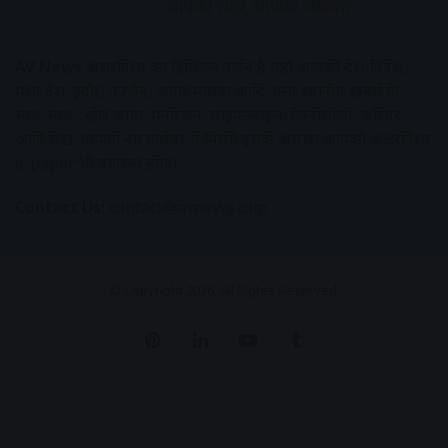
AV News
अक्षरविश्व का डिजिटल वर्जन हैं यहाँ आपको देश-विदेश,
मध्य प्रदेश, इंदौर, उज्जैन, आगर मालवा आदि अन्य स्थानीय ख़बरों के
साथ-साथ , खेल जगत, मनोरंजन, लाइफस्टाइल, टेक्नोलॉजी, करियर
आदि लेख आपको नए कलेवर में मिलेंगे इसके अलावा आपको अक्षरविश्व
e-paper भी उपलब्ध होगा।
Contact Us:
contact@avnews.com
© Copyright 2026, All Rights Reserved.
Pinterest
LinkedIn
YouTube
Tumblr