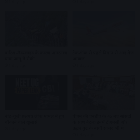
1 day ago
1 day ago
बारिश-लैंडस्लाइड के कारण अमरनाथ
टेकऑफ से पहले विमान से आई तेज
यात्रा जम्मू में रोकी
आवाज
1 day ago
1 day ago
नीट-यूजी प्रश्नपत्र लीक मामले में हुए
पीएम की एनडीए के 45 नए सांसदों
चौंकाने वाले खुलासे
के साथ बैठक इनमें टीएमसी और
उद्धव गुट के बागी सांसद भी थे
1 day ago
1 day ago