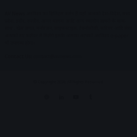
AV News
अक्षरविश्व का डिजिटल वर्जन हैं यहाँ आपको देश-विदेश, मध्य
प्रदेश, इंदौर, उज्जैन, आगर मालवा आदि अन्य स्थानीय ख़बरों के साथ-
साथ , खेल जगत, मनोरंजन, लाइफस्टाइल, टेक्नोलॉजी, करियर आदि लेख
आपको नए कलेवर में मिलेंगे इसके अलावा आपको अक्षरविश्व e-paper
भी उपलब्ध होगा।
Contact Us:
contact@avnews.com
© Copyright 2026, All Rights Reserved.
Pinterest
LinkedIn
YouTube
Tumblr