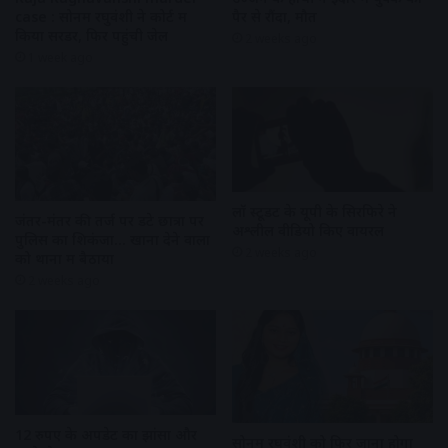
case : सोनम रघुवंशी ने कोर्ट में
पैर से रौंदा, मौत
किया सरेंडर, फिर पहुंची जेल
2 weeks ago
1 week ago
लॉ स्टूडेंट के यूपी के सिरफिरे ने
जंतर-मंतर की तर्ज पर डटे छात्रों पर
अश्लील वीडियो किए वायरल
पुलिस का शिकंजा… खाना देने वालों
2 weeks ago
को थानों में बैठाया
2 weeks ago
12 रुपए के अपडेट का झांसा और
सोनम रघुवंशी को फिर जाना होगा