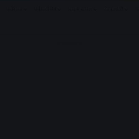
मनोरंजन
धर्मं/ज्योतिष
लाइफ स्टाइल
टेक्नोलॉजी
क
Advertisement