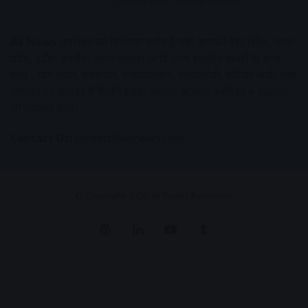
AV News
अक्षरविश्व का डिजिटल वर्जन हैं यहाँ आपको देश-विदेश, मध्य
प्रदेश, इंदौर, उज्जैन, आगर मालवा आदि अन्य स्थानीय ख़बरों के साथ-
साथ , खेल जगत, मनोरंजन, लाइफस्टाइल, टेक्नोलॉजी, करियर आदि लेख
आपको नए कलेवर में मिलेंगे इसके अलावा आपको अक्षरविश्व e-paper
भी उपलब्ध होगा।
Contact Us:
contact@avnews.com
© Copyright 2026, All Rights Reserved.
Pinterest
LinkedIn
YouTube
Tumblr