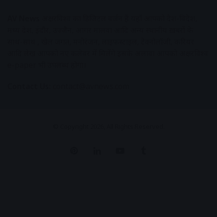
AV News
अक्षरविश्व का डिजिटल वर्जन हैं यहाँ आपको देश-विदेश,
मध्य प्रदेश, इंदौर, उज्जैन, आगर मालवा आदि अन्य स्थानीय ख़बरों के
साथ-साथ , खेल जगत, मनोरंजन, लाइफस्टाइल, टेक्नोलॉजी, करियर
आदि लेख आपको नए कलेवर में मिलेंगे इसके अलावा आपको अक्षरविश्व
e-paper भी उपलब्ध होगा।
Contact Us:
contact@avnews.com
© Copyright 2026, All Rights Reserved.
Pinterest
LinkedIn
YouTube
Tumblr