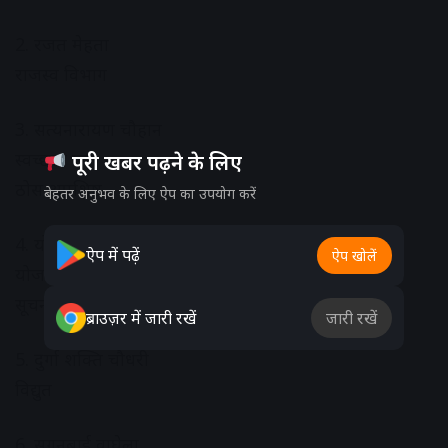
2. रजत मेहता
राजस्व विभाग
3. सत्यनारायण चौहान
स्वच्छता एवं
पूरी खबर पढ़ने के लिए
ठोस अपशिष्ट
बेहतर अनुभव के लिए ऐप का उपयोग करें
4. योगेश्वरी राठौर
ऐप में पढ़ें
ऐप खोलें
योजना एवं
सूचना प्रौद्योगिकी
ब्राउज़र में जारी रखें
जारी रखें
5. दुर्गा शक्ति चौधरी
विद्युत
6. सुगनबाई वाघेला