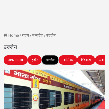
Home
/
राज्य
/
मध्यप्रदेश
/
उज्जैन
उज्जैन
आगर मालवा
इंदौर
ग्वालियर
छिंदवाड़ा
जबलपु
उज्जैन