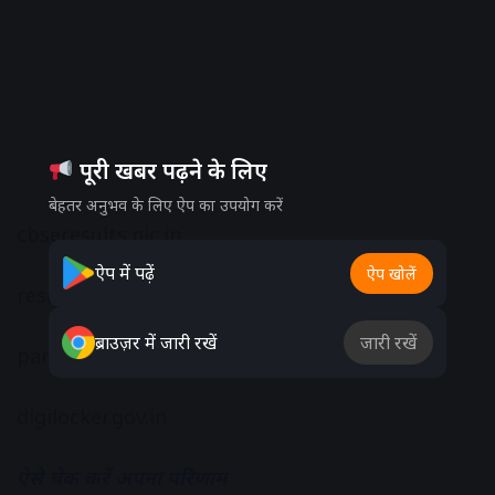
पूरी खबर पढ़ने के लिए
बेहतर अनुभव के लिए ऐप का उपयोग करें
cbseresults.nic.in
ऐप में पढ़ें
ऐप खोलें
results.gov.in
ब्राउज़र में जारी रखें
जारी रखें
parikshasangam.cbse.gov.in
digilocker.gov.in
ऐसे चेक करें अपना परिणाम