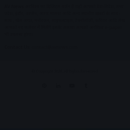
AV News
अक्षरविश्व का डिजिटल वर्जन हैं यहाँ आपको देश-विदेश, मध्य
प्रदेश, इंदौर, उज्जैन, आगर मालवा आदि अन्य स्थानीय ख़बरों के साथ-
साथ , खेल जगत, मनोरंजन, लाइफस्टाइल, टेक्नोलॉजी, करियर आदि लेख
आपको नए कलेवर में मिलेंगे इसके अलावा आपको अक्षरविश्व e-paper
भी उपलब्ध होगा।
Contact Us:
contact@avnews.com
© Copyright 2026, All Rights Reserved.
Pinterest
LinkedIn
YouTube
Tumblr