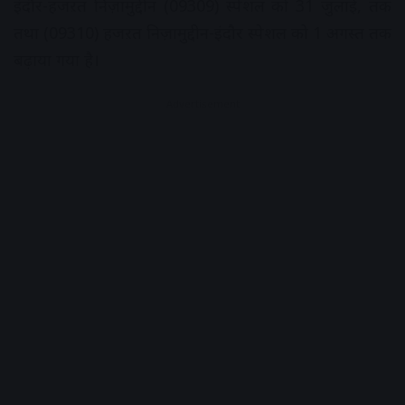
इंदौर-हजऱत निज़ामुद्दीन (09309) स्पेशल को 31 जुलाई, तक
तथा (09310) हजऱत निज़ामुद्दीन-इंदौर स्पेशल को 1 अगस्त तक
बढ़ाया गया है।
Advertisement