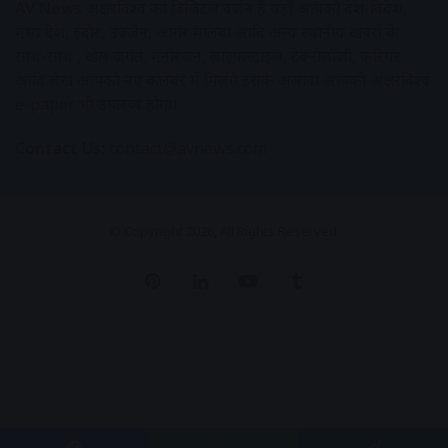
AV News
अक्षरविश्व का डिजिटल वर्जन हैं यहाँ आपको देश-विदेश,
मध्य प्रदेश, इंदौर, उज्जैन, आगर मालवा आदि अन्य स्थानीय ख़बरों के
साथ-साथ , खेल जगत, मनोरंजन, लाइफस्टाइल, टेक्नोलॉजी, करियर
आदि लेख आपको नए कलेवर में मिलेंगे इसके अलावा आपको अक्षरविश्व
e-paper भी उपलब्ध होगा।
Contact Us:
contact@avnews.com
© Copyright 2026, All Rights Reserved.
Pinterest
LinkedIn
YouTube
Tumblr