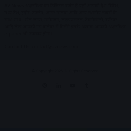
AV News
अक्षरविश्व का डिजिटल वर्जन हैं यहाँ आपको देश-विदेश,
मध्य प्रदेश, इंदौर, उज्जैन, आगर मालवा आदि अन्य स्थानीय ख़बरों के
साथ-साथ , खेल जगत, मनोरंजन, लाइफस्टाइल, टेक्नोलॉजी, करियर
आदि लेख आपको नए कलेवर में मिलेंगे इसके अलावा आपको अक्षरविश्व
e-paper भी उपलब्ध होगा।
Contact Us:
contact@avnews.com
© Copyright 2026, All Rights Reserved.
Pinterest
LinkedIn
YouTube
Tumblr